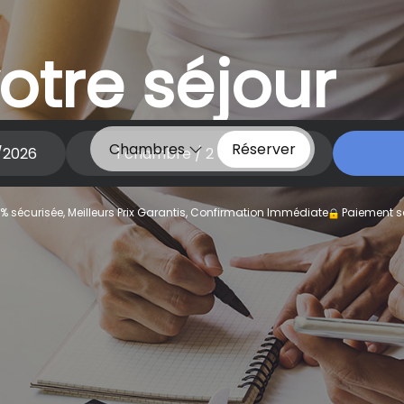
otre séjour
Chambres
Réserver
1
chambre /
2
adultes
% sécurisée, Meilleurs Prix Garantis, Confirmation Immédiate
Paiement s